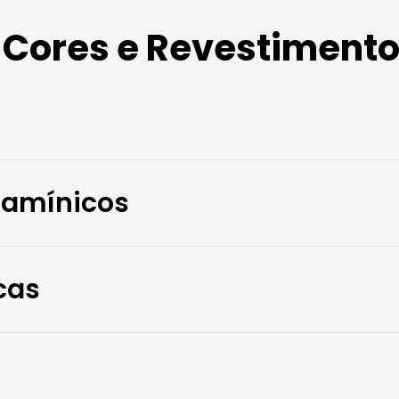
rojetados para
Cores e Revestiment
 que ampliam as
 integradas
lamínicos
cas