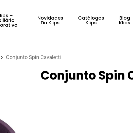
lips –
Novidades
Catálogos
Blog
iliário
Da Klips
Klips
Klips
orativo
fechar
Conjunto Spin Cavaletti
Conjunto Spin 