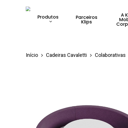
Skip
to
A K
Produtos
Parceiros
Mob
Klips
main
Corp
content
Pressione enter para pesquisar ou ESC para 
Início
Cadeiras Cavaletti
Colaborativas