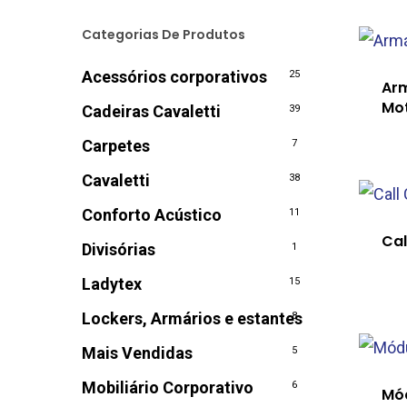
Categorias De Produtos
Acessórios corporativos
25
Arm
Mo
Cadeiras Cavaletti
39
Carpetes
7
Cavaletti
38
Conforto Acústico
11
Cal
Divisórias
1
Ladytex
15
Lockers, Armários e estantes
8
Mais Vendidas
5
Mobiliário Corporativo
6
Mó