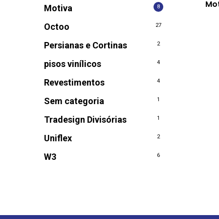
Mo
Motiva
8
Octoo
27
Persianas e Cortinas
2
pisos vinílicos
4
Revestimentos
4
Sem categoria
1
Tradesign Divisórias
1
Uniflex
2
W3
6